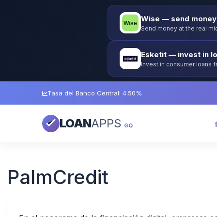
Wise — send money 
Send money at the real mid
Esketit — invest in l
Invest in consumer loans 
guarantee.
Tasa del Banco Central: 4.50%
LOAN
APPS
GQ
PalmCredit