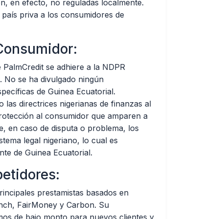
on, en efecto, no reguladas localmente.
l país priva a los consumidores de
 Consumidor:
de PalmCredit se adhiere a la NDPR
. No se ha divulgado ningún
pecíficas de Guinea Ecuatorial.
las directrices nigerianas de finanzas al
rotección al consumidor que amparen a
e, en caso de disputa o problema, los
stema legal nigeriano, lo cual es
nte de Guinea Ecuatorial.
etidores:
principales prestamistas basados en
anch, FairMoney y Carbon. Su
amos de bajo monto para nuevos clientes y