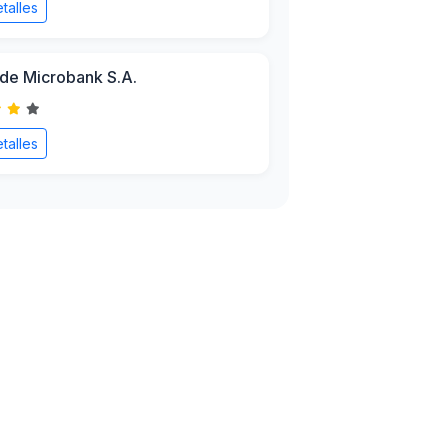
talles
de Microbank S.A.
talles