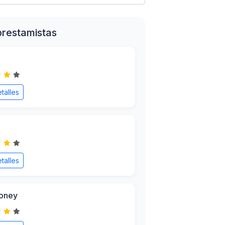
prestamistas
talles
talles
oney