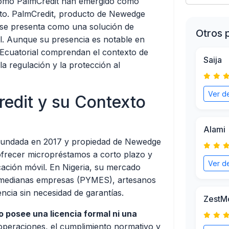
 como PalmCredit han emergido como
ito. PalmCredit, producto de Newedge
, se presenta como una solución de
Otros 
il. Aunque su presencia es notable en
 Ecuatorial comprendan el contexto de
Saija
a regulación y la protección al
Ver de
redit y su Contexto
Alami
s fundada en 2017 y propiedad de Newedge
ofrecer micropréstamos a corto plazo y
Ver de
icación móvil. En Nigeria, su mercado
 y medianas empresas (PYMES), artesanos
cia sin necesidad de garantías.
ZestM
o posee una licencia formal ni una
operaciones, el cumplimiento normativo y