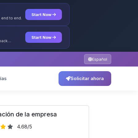
Start Now
 end to end.
Start Now
yback
Español
ías
Solicitar ahora
ación de la empresa
4.68/5