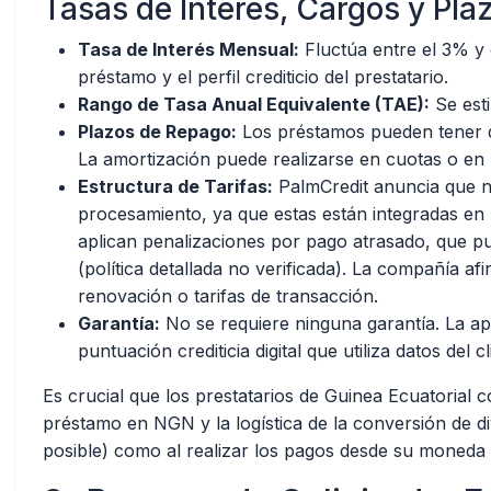
Tasas de Interés, Cargos y Pla
Tasa de Interés Mensual:
Fluctúa entre el 3% y 
préstamo y el perfil crediticio del prestatario.
Rango de Tasa Anual Equivalente (TAE):
Se est
Plazos de Repago:
Los préstamos pueden tener d
La amortización puede realizarse en cuotas o en u
Estructura de Tarifas:
PalmCredit anuncia que no 
procesamiento, ya que estas están integradas en l
aplican penalizaciones por pago atrasado, que p
(política detallada no verificada). La compañía af
renovación o tarifas de transacción.
Garantía:
No se requiere ninguna garantía. La a
puntuación crediticia digital que utiliza datos del c
Es crucial que los prestatarios de Guinea Ecuatorial c
préstamo en NGN y la logística de la conversión de divi
posible) como al realizar los pagos desde su moneda