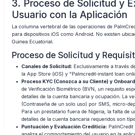
3. Proceso de Solicitud y 
Usuario con la Aplicación
La columna vertebral de las operaciones de PalmCredit
para dispositivos iOS como Android. No existen ubicac
Guinea Ecuatorial.
Proceso de Solicitud y Requisit
Canales de Solicitud:
Exclusivamente a través de
la App Store (iOS) y "Palmcredit-instant loan onl
Proceso KYC (Conozca a su Cliente) y Onboard
de Verificación Biométrico (BVN, un requisito esp
detalles de la cuenta bancaria y ocupación. La ve
(Contraseña de un solo uso) por SMS, micro-depó
Para un prestatario fuera de Nigeria, la falta de
detalles de la cuenta bancaria requeridos son típ
Puntuación y Evaluación Crediticia:
PalmCredit u
analiza el comportamiento del usuario en la aplica